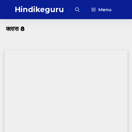
Skip
Hindikeguru
Menu
to
content
क्लास 8