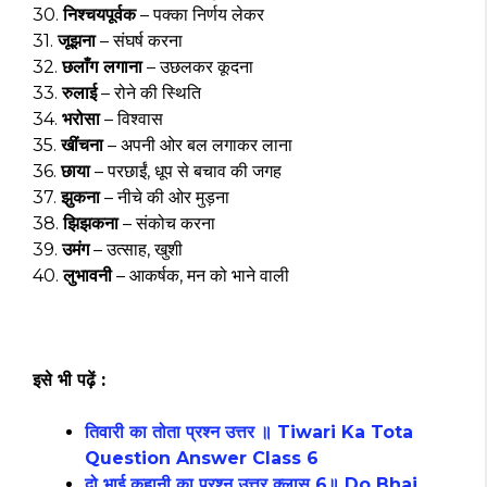
30.
निश्चयपूर्वक
– पक्का निर्णय लेकर
31.
जूझना
– संघर्ष करना
32.
छलाँग लगाना
– उछलकर कूदना
33.
रुलाई
– रोने की स्थिति
34.
भरोसा
– विश्वास
35.
खींचना
– अपनी ओर बल लगाकर लाना
36.
छाया
– परछाईं, धूप से बचाव की जगह
37.
झुकना
– नीचे की ओर मुड़ना
38.
झिझकना
– संकोच करना
39.
उमंग
– उत्साह, खुशी
40.
लुभावनी
– आकर्षक, मन को भाने वाली
इसे भी पढ़ें :
तिवारी का तोता प्रश्न उत्तर ॥ Tiwari Ka Tota
Question Answer Class 6
दो भाई कहानी का प्रश्न उत्तर क्लास 6॥ Do Bhai