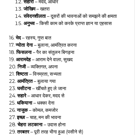
सहारा
– मदद, आधार
जोखिम
– खतरा
संवेदनशीलता
– दूसरों की भावनाओं को समझने की क्षमता
अनुभव
– किसी काम को करके प्राप्त ज्ञान या एहसास
16.
भेद
– रहस्य, गुप्त बात
17.
न्योता देना
– बुलाना, आमंत्रित करना
18.
फिसलना
– पैर का संतुलन बिगड़ना
19.
आरामदेह
– आराम देने वाला, सुखद
20.
निजी
– व्यक्तिगत, अपना
21.
शिष्टता
– विनम्रता, सभ्यता
22.
आमंत्रित
– बुलाया गया
23.
घसीटना
– खींचते हुए ले जाना
24.
सहारे
– आधार देकर, मदद से
25.
धकियाना
– धक्का देना
26.
नाजुक
– कोमल, कमजोर
27.
इच्छा
– चाह, मन की भावना
28.
चेहरा लटकाना
– उदास होना
29.
तरबतर
– पूरी तरह भीगा हुआ (पसीने से)