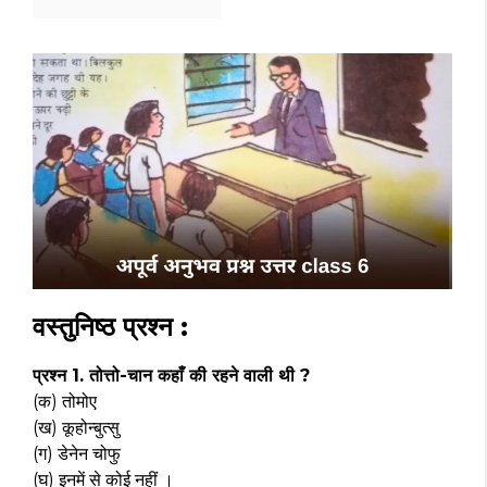
वस्तुनिष्ठ प्रश्न :
प्रश्न 1. तोत्तो-चान कहाँ की रहने वाली थी ?
(क) तोमोए
(ख) कूहोन्बुत्सु
(ग) डेनेन चोफु
(घ) इनमें से कोई नहीं ।