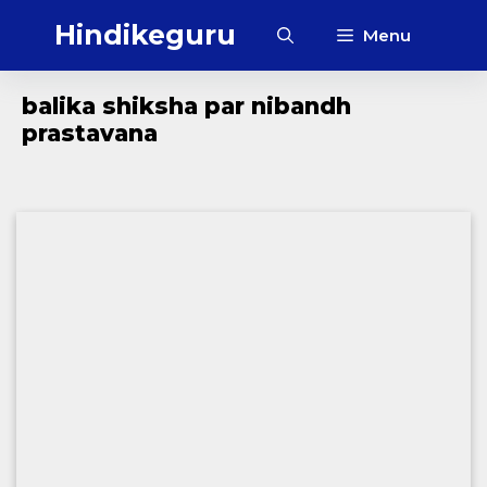
Skip
Hindikeguru
Menu
to
content
balika shiksha par nibandh
prastavana