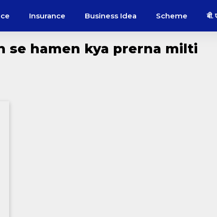
nce
Insurance
Business Idea
Scheme
बी.
n se hamen kya prerna milti