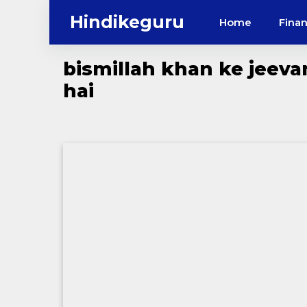
Skip
Hindikeguru
Home
Fina
to
content
bismillah khan ke jeeva
hai