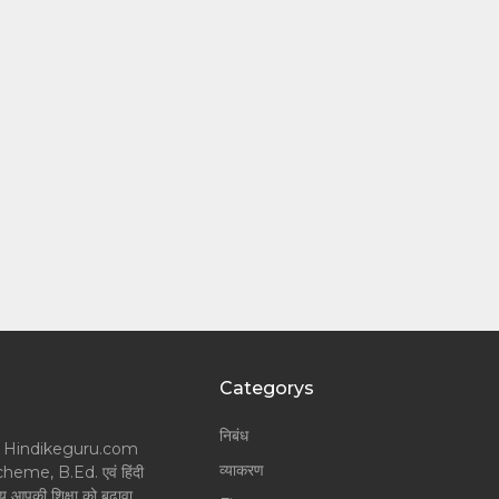
Categorys
निबंध
लॉगर और Hindikeguru.com
व्याकरण
Scheme, B.Ed. एवं हिंदी
श्य आपकी शिक्षा को बढ़ावा