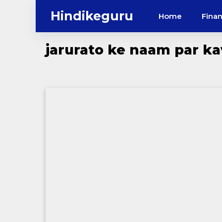
Skip
Hindikeguru
Home
Fina
to
content
jarurato ke naam par ka