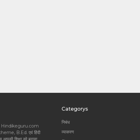
Categorys
निबंध
लॉगर और Hindikeguru.com
व्याकरण
Scheme, B.Ed. एवं हिंदी
श्य आपकी शिक्षा को बढ़ावा