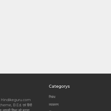
Categorys
निबंध
लॉगर और Hindikeguru.com
व्याकरण
Scheme, B.Ed. एवं हिंदी
श्य आपकी शिक्षा को बढ़ावा