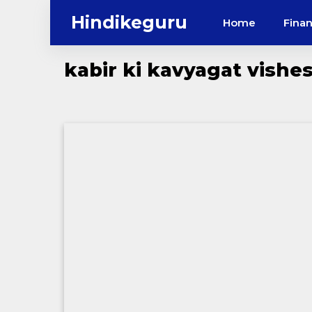
Skip
Hindikeguru
Home
Fina
to
content
kabir ki kavyagat vishe