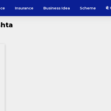
nce
Insurance
Business Idea
Scheme
बी.
shta