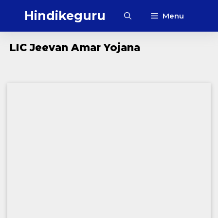
Skip
Hindikeguru
Menu
to
content
LIC Jeevan Amar Yojana