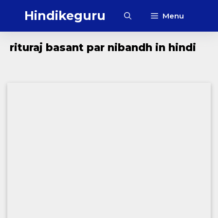
Skip
Hindikeguru
Menu
to
content
rituraj basant par nibandh in hindi