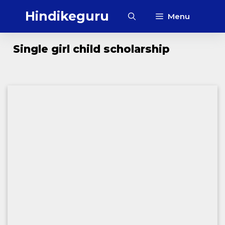
Skip
Hindikeguru
Menu
to
content
‎ ‎Single girl child scholarship