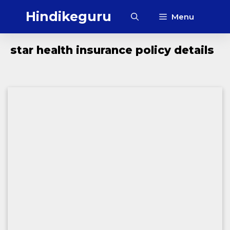
Skip
Hindikeguru
Menu
to
content
star health insurance policy details