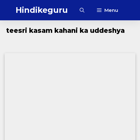
Skip
Hindikeguru
Menu
to
content
teesri kasam kahani ka uddeshya