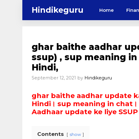
Skip
Hindikeguru
Home
Fina
to
content
ghar baithe aadhar up
ssup) , sup meaning in
Hindi,
September 12, 2021
by
Hindikeguru
ghar baithe aadhar update k
Hindi। sup meaning in chat।
Aadhaar update ke liye SSUP क
Contents
show