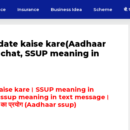
nce
Insurance
Business Idea
Scheme
बी.
date kaise kare(Aadhaar
 chat, SSUP meaning in
aise kare। SSUP meaning in
 ssup meaning in text message।
ा प्रयोग (Aadhaar ssup)