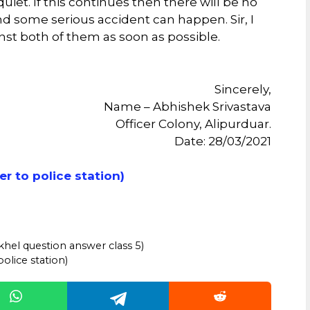
iet. If this continues then there will be no
and some serious accident can happen. Sir, I
inst both of them as soon as possible.
Sincerely,
Name – Abhishek Srivastava
Officer Colony, Alipurduar.
Date: 28/03/2021
etter to police station)
khel question answer class 5)
 police station)