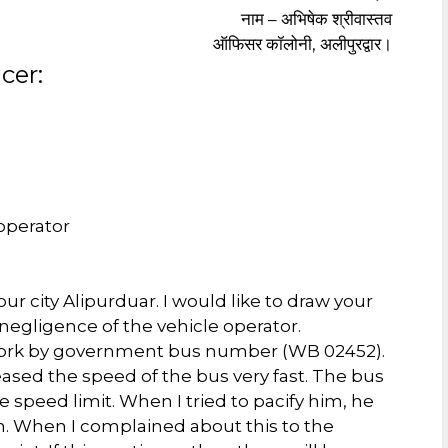
नाम – अभिषेक श्रीवास्तव
ऑफिसर कॉलोनी, अलीपुरद्वार।
cer:
 operator
our city Alipurduar. I would like to draw your
egligence of the vehicle operator.
work by government bus number (WB 02452).
ased the speed of the bus very fast. The bus
 speed limit. When I tried to pacify him, he
 When I complained about this to the