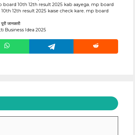
p board 10th 12th result 2025 kab aayega
,
‎mp board
10th 12th result 2025 kaise check kare
,
‎mp board
पूरी जानकारी
ni Mitti Business Idea 2025