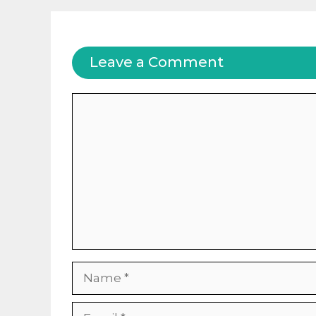
Leave a Comment
Comment
Name
Email