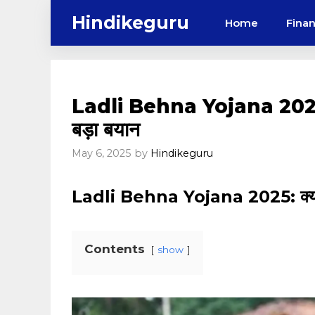
Skip
Hindikeguru
Home
Fina
to
content
Ladli Behna Yojana 2025: क्या
बड़ा बयान
May 6, 2025
by
Hindikeguru
Ladli Behna Yojana 2025: क्या नहीं
Contents
show