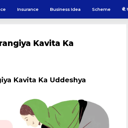
nce
Insurance
Business Idea
Scheme
बी.
 Naurangiya Kavita Ka
urangiya Kavita Ka Uddeshya