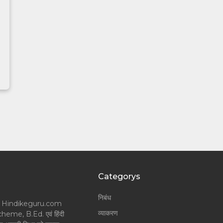
Categorys
निबंध
लॉगर और Hindikeguru.com
व्याकरण
Scheme, B.Ed. एवं हिंदी