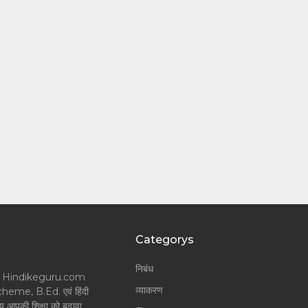
Categorys
निबंध
लॉगर और Hindikeguru.com
व्याकरण
Scheme, B.Ed. एवं हिंदी
श्य आपकी शिक्षा को बढ़ावा