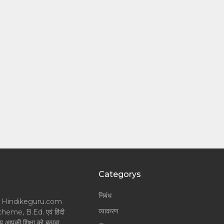
Categorys
निबंध
लॉगर और Hindikeguru.com
व्याकरण
Scheme, B.Ed. एवं हिंदी
श्य आपकी शिक्षा को बढ़ावा