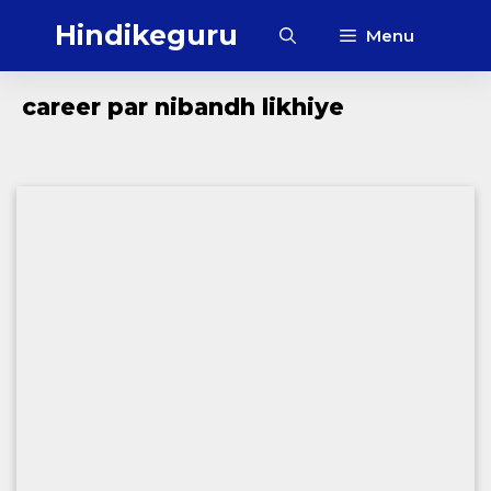
Skip
Hindikeguru
Menu
to
content
career par nibandh likhiye