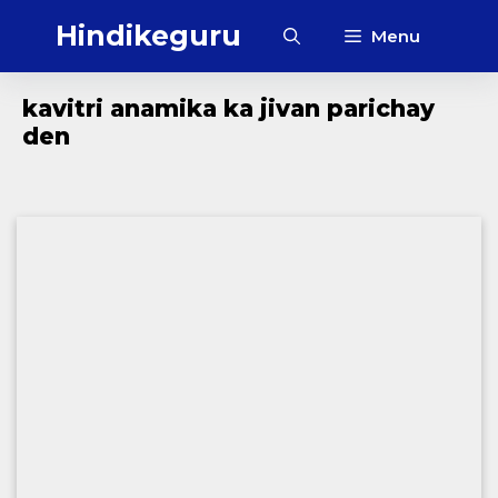
Skip
Hindikeguru
Menu
to
content
kavitri anamika ka jivan parichay
den