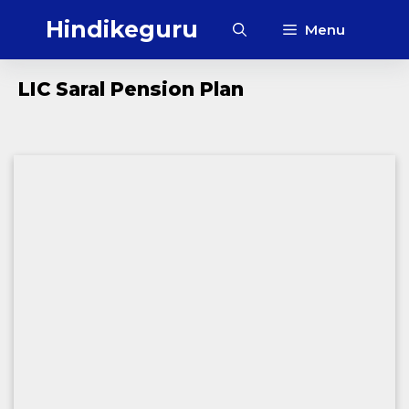
Skip
Hindikeguru
Menu
to
content
LIC Saral Pension Plan