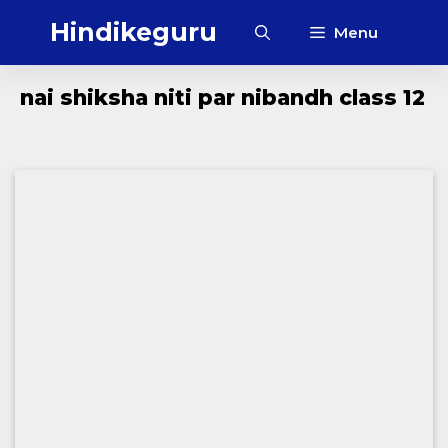
Skip
Hindikeguru
Menu
to
content
nai shiksha niti par nibandh class 12