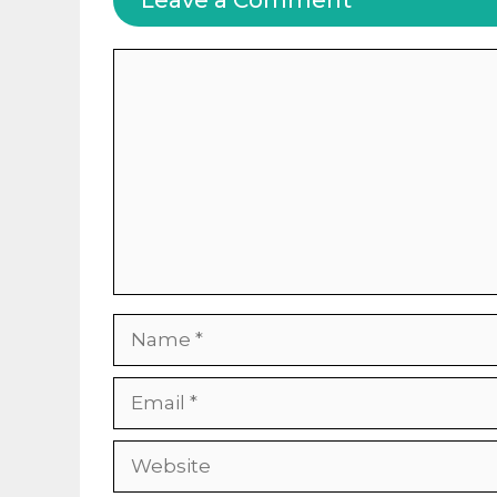
Leave a Comment
Comment
Name
Email
Website