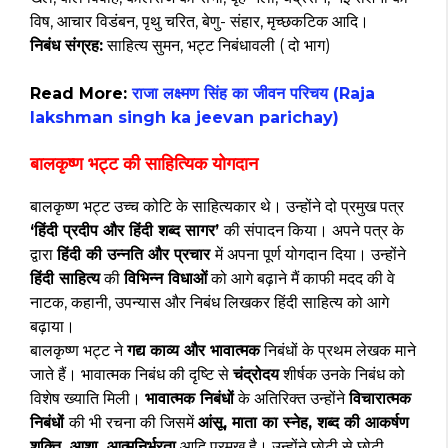
विष, आचार विडंबन, पृथु चरित, बेणु- संहार, मृच्छकटिक आदि।
निबंध संग्रह:
साहित्य सुमन, भट्ट निबंधावली ( दो भाग)
Read More:
राजा लक्ष्मण सिंह का जीवन परिचय (Raja
lakshman singh ka jeevan parichay)
बालकृष्ण भट्ट की साहित्यिक योगदान
बालकृष्ण भट्ट उच्च कोटि के साहित्यकार थे। उन्होंने दो प्रमुख पत्र
‘हिंदी प्रदीप और हिंदी शब्द सागर’
की संपादन किया। अपने पत्र के
द्वारा
हिंदी की उन्नति और प्रचार
में अपना पूर्ण योगदान दिया। उन्होंने
हिंदी साहित्य
की
विभिन्न विधाओं
को आगे बढ़ाने मैं काफी मदद की वे
नाटक, कहानी, उपन्यास और निबंध लिखकर हिंदी साहित्य को आगे
बढ़ाया।
बालकृष्ण भट्ट ने
गद्य काव्य और भावात्मक
निबंधों के प्रथम लेखक माने
जाते हैं। भावात्मक निबंध की दृष्टि से
चंद्रोदय
शीर्षक उनके निबंध को
विशेष ख्याति मिली।
भावात्मक निबंधों
के अतिरिक्त उन्होंने
विचारात्मक
निबंधों
की भी रचना की जिसमें
आंसू, माता का स्नेह, शब्द की आकर्षण
शक्ति, आशा, आत्मनिर्भरता
आदि प्रमुख है। उन्होंने छोटी से छोटी