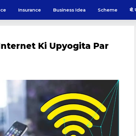
nce
Insurance
Business Idea
Scheme
बी.
ध ॥ Internet Ki Upyogita Par