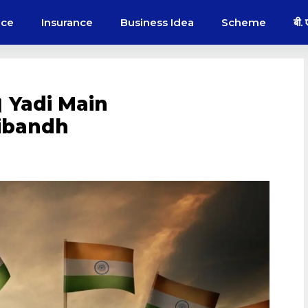
nce
Insurance
Business Idea
Scheme
बी.
बंध ॥ Yadi Main
ibandh