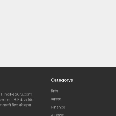
Categorys
निबंध
लॉगर और Hindikeguru.com
व्याकरण
Scheme, B.Ed. एवं हिंदी
श्य आपकी शिक्षा को बढ़ावा
Finance
All नोट्स