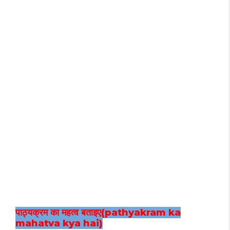
पाठ्यक्रम का महत्व बताइए(pathyakram ka
mahatva kya hai)