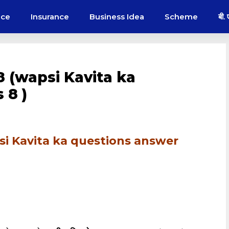
nce
Insurance
Business Idea
Scheme
बी.
ass 8 (wapsi Kavita ka
 8 )
 (wapsi Kavita ka questions answer