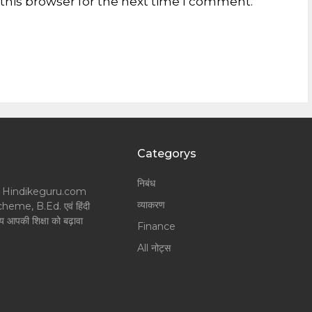
this browser for the next time I comment.
Categorys
निबंध
लॉगर और Hindikeguru.com
व्याकरण
Scheme, B.Ed. एवं हिंदी
श्य आपकी शिक्षा को बढ़ावा
Finance
All नोट्स