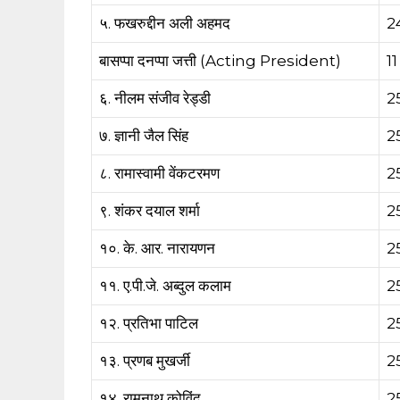
५. फखरुद्दीन अली अहमद
24
बासप्पा दनप्पा जत्ती (Acting President)
11
६. नीलम संजीव रेड्डी
25
७. ज्ञानी जैल सिंह
25
८. रामास्वामी वेंकटरमण
25
९. शंकर दयाल शर्मा
25
१०. के. आर. नारायणन
25
११. ए.पी.जे. अब्दुल कलाम
2
१२. प्रतिभा पाटिल
25
१३. प्रणब मुखर्जी
25
१४. रामनाथ कोविंद
25