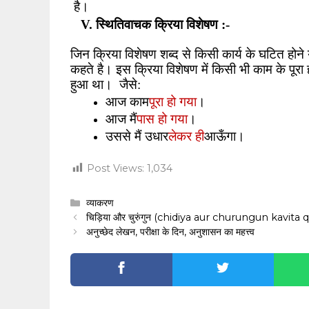
है।
V.
स्थितिवाचक क्रिया विशेषण :-
जिन क्रिया विशेषण शब्द से किसी कार्य के घटित होने
कहते है। इस क्रिया विशेषण में किसी भी काम के पूरा ह
हुआ था।
जैसे:
पूरा हो गया
आज काम
।
पास हो गया
आज मैं
।
लेकर ही
उससे मैं उधार
आऊँगा।
Post Views:
1,034
Categories
व्याकरण
चिड़िया और चुरुंगुन (chidiya aur churungun kavita
अनुच्छेद लेखन, परीक्षा के दिन, अनुशासन का महत्त्व