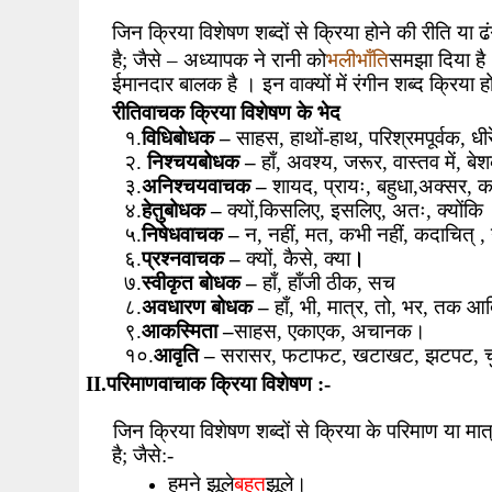
जिन क्रिया विशेषण शब्दों से क्रिया होने की रीति या 
भलीभाँति
है
;
जैसे
–
अध्यापक ने रानी को
समझा दिया है
ईमानदार बालक है । इन वाक्यों में रंगीन शब्द क्रिया हो
रीतिवाचक क्रिया विशेषण के भेद
१.
विधिबोधक
–
साहस
,
हाथों-हाथ
,
परिश्रमपूर्वक
,
धीर
२.
निश्चयबोधक
–
हाँ
,
अवश्य
,
जरूर
,
वास्तव में
,
बे
३.
अनिश्चयवाचक
–
शायद
,
प्रायः
,
बहुधा
,
अक्सर
,
क
४.
हेतुबोधक
–
क्यों
,
किसलिए
,
इसलिए
,
अतः
,
क्योंकि
५.
निषेधवाचक
–
न
,
नहीं
,
मत
,
कभी नहीं
,
कदाचित्
,
६.
प्रश्नवाचक
–
क्यों
,
कैसे
,
क्या
।
७.
स्वीकृत बोधक
–
हाँ
,
हाँजी ठीक
,
सच
८.
अवधारण बोधक
–
हाँ
,
भी
,
मात्र
,
तो
,
भर
,
तक आद
९.
आकस्मिता –
साहस
,
एकाएक
,
अचानक।
१०.
आवृति
–
सरासर
,
फटाफट, खटाखट
,
झटपट
,
II.
परिमाणवाचाक क्रिया विशेषण
:-
जिन क्रिया विशेषण शब्दों से क्रिया के परिमाण या मात्
है
;
जैसे:-
बहुत
हमने झूले
झूले।