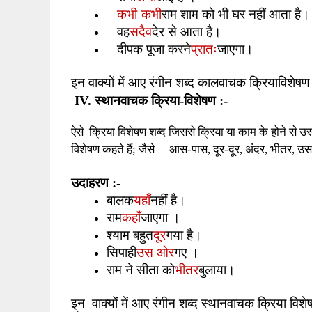
कभी-कभी
राम शाम को भी घर नहीं आता है।
सदैव
वह
देर से आता है।
प्रातः
दीपक पूजा करने
जाएगा।
इन वाक्यों में आए रंगीन शब्द कालवाचक क्रियाविशेषण ह
IV.
स्थानवाचक क्रिया-विशेषण :-
ऐसे
क्रिया विशेषण शब्द
जिस
से क्रिया या काम के होने
से उ
विशेषण कहते हैं
;
जैसे
–
आस-पास
,
दूर-दूर
,
अंदर
,
भीतर
,
उस
उदाहरण
:-
यहाँ
बालक
नहीं है।
कहाँ
राम
जाएगा ।
दूर
श्याम बहुत
गया है।
उस ओर
सिपाही
गए ।
भीतर
राम ने सीता को
बुलाया।
इन
वाक्यों में आए रंगीन शब्द स्थानवाचक क्रिया विशेष