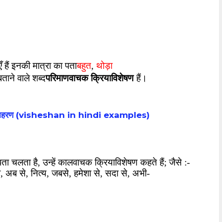
बहुत
थोड़ा
ँ हैं इनकी मात्रा का पता
,
बताने वाले शब्द
परिमाणवाचक क्रियाविशेषण
हैं।
वं उदाहरण (visheshan in hindi examples)
पता चलता है
,
उन्हें कालवाचक क्रियाविशेषण कहते हैं
;
जैसे :-
ब
,
अब से
,
नित्य
,
जबसे
,
हमेशा से
,
सदा से
,
अभी-