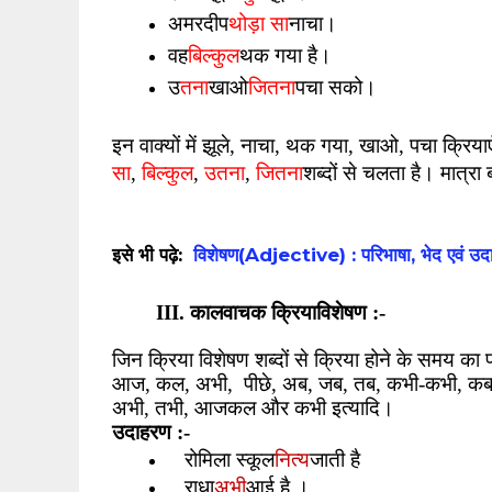
थोड़ा सा
अमरदीप
नाचा।
बिल्कुल
वह
थक गया है।
तना
जितना
उ
खाओ
पचा सको।
इन वाक्यों में झूले
,
नाचा
,
थक गया
,
खाओ
,
पचा क्रियाए
सा
बिल्कुल
उतना
जितना
,
,
,
शब्दों से चलता है। मात्रा 
इसे भी पढ़े:
विशेषण(Adjective) : परिभाषा, भेद ए
III
. कालवाचक क्रियाविशेषण :-
जिन क्रिया विशेषण शब्दों से क्रिया होने के समय का 
आज
,
कल
,
अभी
,
पीछे
,
अब
,
जब
,
तब
,
कभी-कभी
,
क
अभी
,
तभी
,
आजकल और कभी इत्यादि।
उदाहरण :-
नित्य
रोमिला स्कूल
जाती है
अभी
राधा
आई है ।