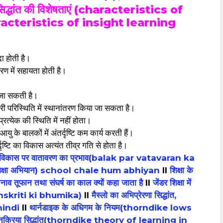
ृष्टि सिद्धांत की विशेषताएं (characteristics of
racteristics of insight learning
 होती है।
करण में सहायता होती है।
ी जा सकती है।
सरी परिस्थिति में स्थानांतरण किया जा सकता है।
्रत्येक की स्थिति में नहीं होता।
 आयु के बालकों में अंतर्दृष्टि कम कार्य करती हैं।
दृष्टि का विकास अत्यंत तीव्र गति से होता है।
 विकास पर वातावरण का प्रभाव(balak par vatavaran ka
िक्षा अभियान) school chale hum abhiyan
II
शिक्षा के
नाव तूफान तथा संघर्ष का काल क्यों कहा जाता है
II
जेंडर शिक्षा में
anskriti ki bhumika)
II
मैस्लो का अभिप्रेरणा सिद्धांत,
hindi
II
थार्नडाइक के अधिगम के नियम(thorndike lows
न अनुक्रिया सिद्धांत(thorndike theory of learning in