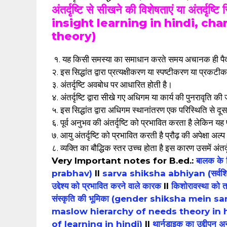
अंतर्दृष्टि से सीखने की विशेषताएं या अंतर्द
insight learning in hindi, cha
theory)
१. यह किसी समस्या का समाधान करते समय अचानक ही पैदा
२. इस सिद्धांत द्वारा प्रत्यक्षीकरण या स्पष्टीकरण या प्रकटी
३. अंतर्दृष्टि अवबोध पर आधारित होती है।
४. अंतर्दृष्टि द्वारा सीखे गए अधिगम या कार्य की पुनरावृति क
५. इस सिद्धांत द्वारा अधिगम स्थानांतरण एक परिस्थिति से दू
६. पूर्व अनुभव की अंतर्दृष्टि को प्रभावित करता है लेकिन यह प
७. आयु अंतर्दृष्टि को प्रभावित करती है प्रौढ़ की अपेक्षा अल्प
८. व्यक्ति का बौद्धिक स्तर उच्च होता है इस कारण उसमें अंतर्
Very Important notes for B.ed.:
बालक के
prabhav)
II
sarva shiksha abhiyan (सर्वश
उद्देश्य को प्रभावित करने वाले कारक
II
किशोरावस्था को त
संस्कृति की भूमिका (gender shiksha mein s
maslow hierarchy of needs theory in 
of learning in hindi)
II
थार्नडाइक का उद्दीप