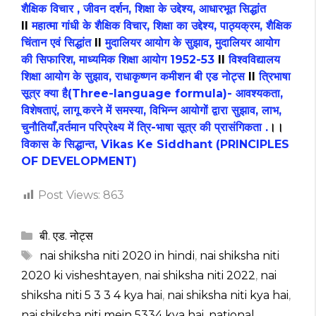
शैक्षिक विचार , जीवन दर्शन, शिक्षा के उद्देश्य, आधारभूत सिद्धांत
II
महात्मा गांधी के शैक्षिक विचार, शिक्षा का उद्देश्य, पाठ्यक्रम, शैक्षिक
चिंतान एवं सिद्धांत
II
मुदालियर आयोग के सुझाव, मुदालियर आयोग
की सिफारिश, माध्यमिक शिक्षा आयोग 1952-53
II
विश्वविद्यालय
शिक्षा आयोग के सुझाव, राधाकृष्णन कमीशन बी एड नोट्स
II
त्रिभाषा
सूत्र क्या है(Three-language formula)- आवश्यकता,
विशेषताएं, लागू करने में समस्या, विभिन्न आयोगों द्वारा सुझाव, लाभ,
चुनौतियाँ,वर्तमान परिप्रेक्ष्य में त्रि-भाषा सूत्र की प्रासंगिकता .
।।
विकास के सिद्धान्त, Vikas Ke Siddhant (PRINCIPLES
OF DEVELOPMENT)
Post Views:
863
Categories
बी. एड. नोट्स
Tags
‎nai shiksha niti 2020 in hindi
,
‎nai shiksha niti
2020 ki visheshtayen
,
‎nai shiksha niti 2022
,
‎nai
shiksha niti 5 3 3 4 kya hai
,
‎nai shiksha niti kya hai
,
‎nai shiksha niti mein 5334 kya hai
,
‎national