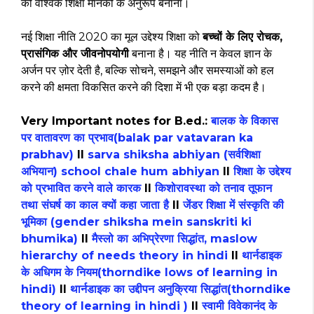
को वैश्विक शिक्षा मानकों के अनुरूप बनाना।
नई शिक्षा नीति 2020 का मूल उद्देश्य शिक्षा को
बच्चों के लिए रोचक,
प्रासंगिक और जीवनोपयोगी
बनाना है। यह नीति न केवल ज्ञान के
अर्जन पर ज़ोर देती है, बल्कि सोचने, समझने और समस्याओं को हल
करने की क्षमता विकसित करने की दिशा में भी एक बड़ा कदम है।
Very Important notes for B.ed.:
बालक के विकास
पर वातावरण का प्रभाव(balak par vatavaran ka
prabhav)
II
sarva shiksha abhiyan (सर्वशिक्षा
अभियान) school chale hum abhiyan
II
शिक्षा के उद्देश्य
को प्रभावित करने वाले कारक
II
किशोरावस्था को तनाव तूफान
तथा संघर्ष का काल क्यों कहा जाता है
II
जेंडर शिक्षा में संस्कृति की
भूमिका (gender shiksha mein sanskriti ki
bhumika)
II
मैस्लो का अभिप्रेरणा सिद्धांत, maslow
hierarchy of needs theory in hindi
II
थार्नडाइक
के अधिगम के नियम(thorndike lows of learning in
hindi)
II
थार्नडाइक का उद्दीपन अनुक्रिया सिद्धांत(thorndike
theory of learning in hindi )
II
स्वामी विवेकानंद के