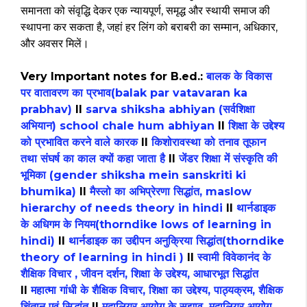
समानता को संवृद्धि देकर एक न्यायपूर्ण, समृद्ध और स्थायी समाज की
स्थापना कर सकता है, जहां हर लिंग को बराबरी का सम्मान, अधिकार,
और अवसर मिलें।
Very Important notes for B.ed.:
बालक के विकास
पर वातावरण का प्रभाव(balak par vatavaran ka
prabhav)
II
sarva shiksha abhiyan (सर्वशिक्षा
अभियान) school chale hum abhiyan
II
शिक्षा के उद्देश्य
को प्रभावित करने वाले कारक
II
किशोरावस्था को तनाव तूफान
तथा संघर्ष का काल क्यों कहा जाता है
II
जेंडर शिक्षा में संस्कृति की
भूमिका (gender shiksha mein sanskriti ki
bhumika)
II
मैस्लो का अभिप्रेरणा सिद्धांत, maslow
hierarchy of needs theory in hindi
II
थार्नडाइक
के अधिगम के नियम(thorndike lows of learning in
hindi)
II
थार्नडाइक का उद्दीपन अनुक्रिया सिद्धांत(thorndike
theory of learning in hindi )
II
स्वामी विवेकानंद के
शैक्षिक विचार , जीवन दर्शन, शिक्षा के उद्देश्य, आधारभूत सिद्धांत
II
महात्मा गांधी के शैक्षिक विचार, शिक्षा का उद्देश्य, पाठ्यक्रम, शैक्षिक
चिंतान एवं सिद्धांत
II
मुदालियर आयोग के सुझाव, मुदालियर आयोग